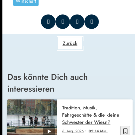
Wirtschaft
Zurück
Das könnte Dich auch
interessieren
Tradition, Musik,
Fahrgeschäfte & die kleine
Schwester der Wiesn?
bookmark_border
6. Aug. 2026
02:14 Min.