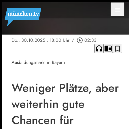
menu
Do., 30.10.2025
, 18:00 Uhr
/
play_circle_outline
02:33
headphones
chrome_reader_mode
bookmark_border
Ausbildungsmarkt in Bayern
Weniger Plätze, aber
weiterhin gute
Chancen für