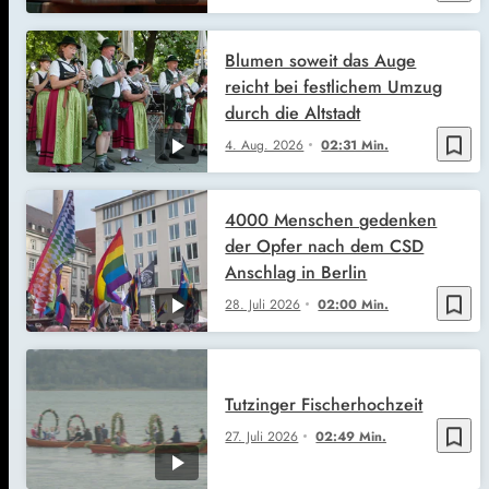
Blumen soweit das Auge
reicht bei festlichem Umzug
durch die Altstadt
bookmark_border
4. Aug. 2026
02:31 Min.
4000 Menschen gedenken
der Opfer nach dem CSD
Anschlag in Berlin
bookmark_border
28. Juli 2026
02:00 Min.
Tutzinger Fischerhochzeit
bookmark_border
27. Juli 2026
02:49 Min.