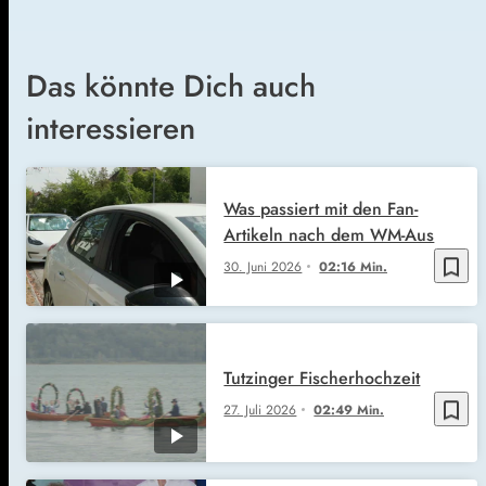
Das könnte Dich auch
interessieren
Was passiert mit den Fan-
Artikeln nach dem WM-Aus
bookmark_border
30. Juni 2026
02:16 Min.
Tutzinger Fischerhochzeit
bookmark_border
27. Juli 2026
02:49 Min.