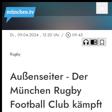
menu
Di., 09.04.2024
, 12:20 Uhr
/
play_circle_outline
09:43
headphones
chrome_reader_mode
bookmark_border
Rugby
Außenseiter - Der
München Rugby
Football Club kämpft