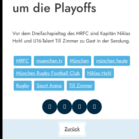
um die Playoffs
Vor dem Dreifachspieltag des MRFC sind Kapitän Niklas
Hohl und U16-Talent Till Zimmer zu Gast in der Sendung.
MRFC
muenchen.tv
München
münchen heute
München Rugby Football Club
Niklas Hohl
Rugby
Sport Arena
Till Zimmer
Zurück