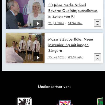
30 Jahre Media School
Bayern: Qualitätsjournalismus
in Zeiten von KI
bookmark_border
21. Juli 2026
01:54 Min.
Mozarts Zauberflöte: Neue
Inszenierung mit jungen
Sängern
bookmark_border
20. Juli 2026
02:34 Min.
Medienpartner von: