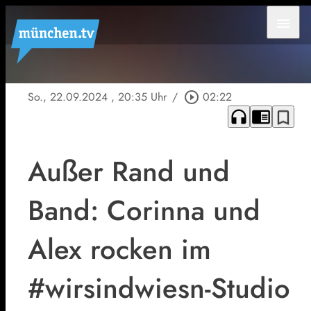
menu
So., 22.09.2024
, 20:35 Uhr
/
play_circle_outline
02:22
headphones
chrome_reader_mode
bookmark_border
Außer Rand und
Band: Corinna und
Alex rocken im
#wirsindwiesn-Studio