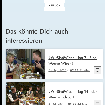
Zurück
Das könnte Dich auch
interessieren
#WirSindWiesn - Tag 7 - Eine
Woche Wiesn!
bookmark_border
26. Sep. 2025
02:28:41 Min.
#WirSindWiesn - Tag 14 - der
Wiesn-Endspurt
bookmark_border
3. Okt. 2025
02:29:44 Min.