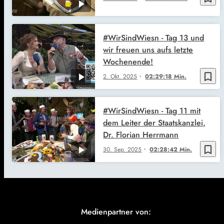
#WirSindWiesn - Tag 13 und
wir freuen uns aufs letzte
Wochenende!
bookmark_border
2. Okt. 2025
02:29:18 Min.
#WirSindWiesn - Tag 11 mit
dem Leiter der Staatskanzlei,
Dr. Florian Herrmann
bookmark_border
30. Sep. 2025
02:28:42 Min.
Medienpartner von: