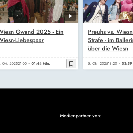
Wiesn Gwand 2025 - Ein
Preuhs vs. Wiesn
Wiesn-Liebespaar
Strafe - im Balleri
über die Wiesn
bookmark_border
. Okt. 2025
21:00
01:44 Min.
5. Okt. 2025
18:20
03:59
Medienpartner von: