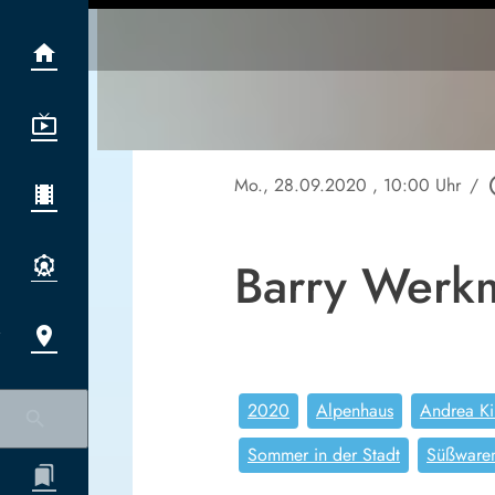
Mo., 28.09.2020
, 10:00 Uhr
/
play_
Barry Werkm
2020
Alpenhaus
Andrea Ki
Sommer in der Stadt
Süßware