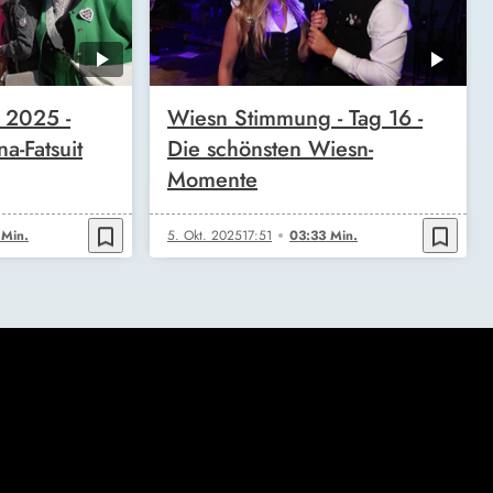
 2025 -
Wiesn Stimmung - Tag 16 -
na-Fatsuit
Die schönsten Wiesn-
Momente
bookmark_border
bookmark_border
 Min.
5. Okt. 2025
17:51
03:33 Min.