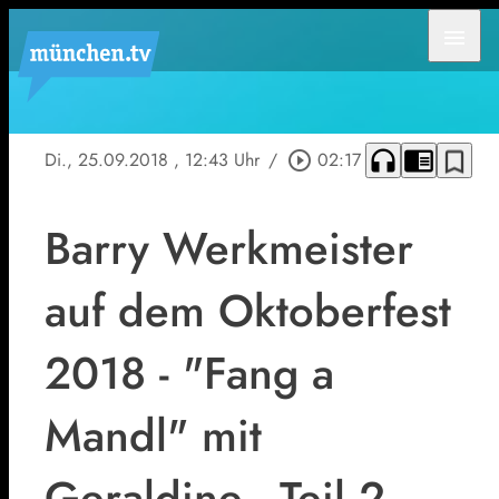
menu
headphones
chrome_reader_mode
bookmark_border
Di., 25.09.2018
, 12:43 Uhr
/
play_circle_outline
02:17
Barry Werkmeister
auf dem Oktoberfest
2018 - "Fang a
Mandl" mit
Geraldine - Teil 2