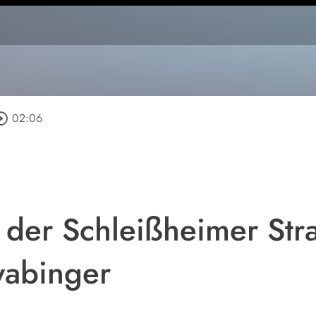
cle_outline
02:06
 der Schleißheimer Stra
wabinger