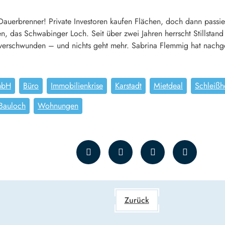
uerbrenner! Private Investoren kaufen Flächen, doch dann passiert
, das Schwabinger Loch. Seit über zwei Jahren herrscht Stillstan
verschwunden – und nichts geht mehr. Sabrina Flemmig hat nachge
mbH
Büro
Immobilienkrise
Karstadt
Mietdeal
Schleißh
Bauloch
Wohnungen
Zurück