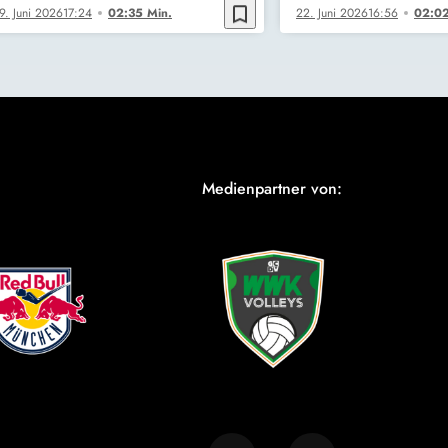
bookmark_border
9. Juni 2026
17:24
02:35 Min.
22. Juni 2026
16:56
02:02
Medienpartner von: