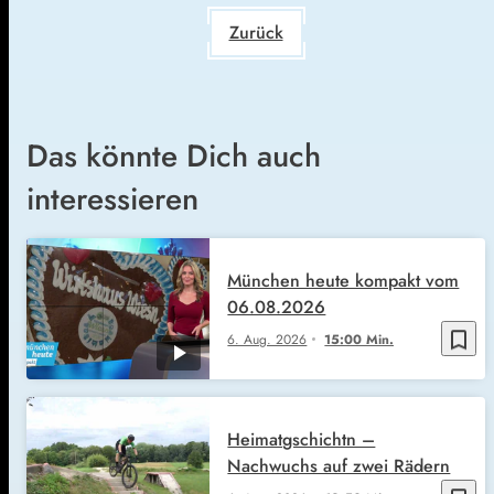
Zurück
Das könnte Dich auch
interessieren
München heute kompakt vom
06.08.2026
bookmark_border
6. Aug. 2026
15:00 Min.
Heimatgschichtn –
Nachwuchs auf zwei Rädern