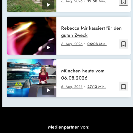
bookmark_border
6. Aug. 2026
12:50 Min.
Rebecca Mir kassiert für den
guten Zweck
bookmark_border
6. Aug. 2026
06:08 Min.
München heute vom
06.08.2026
bookmark_border
6. Aug. 2026
27:12 Min.
Medienpartner von: