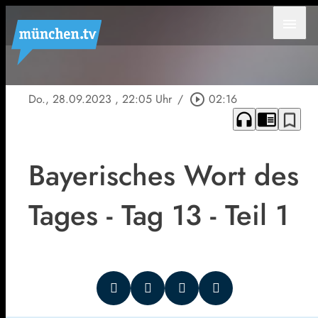
menu
Do., 28.09.2023
, 22:05 Uhr
/
play_circle_outline
02:16
headphones
chrome_reader_mode
bookmark_border
Bayerisches Wort des
Tages - Tag 13 - Teil 1