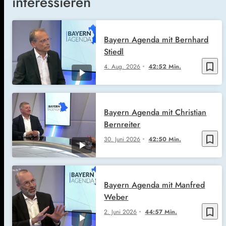
interessieren
Bayern Agenda mit Bernhard
Stiedl
bookmark_border
4. Aug. 2026
42:52 Min.
Bayern Agenda mit Christian
Bernreiter
bookmark_border
30. Juni 2026
42:50 Min.
Bayern Agenda mit Manfred
Weber
bookmark_border
2. Juni 2026
44:57 Min.