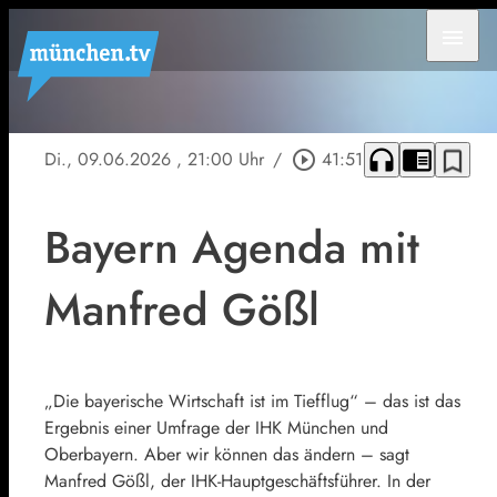
menu
headphones
chrome_reader_mode
bookmark_border
Di., 09.06.2026
, 21:00 Uhr
/
play_circle_outline
41:51
Bayern Agenda mit
Manfred Gößl
„Die bayerische Wirtschaft ist im Tiefflug“ – das ist das
Ergebnis einer Umfrage der IHK München und
Oberbayern. Aber wir können das ändern – sagt
Manfred Gößl, der IHK-Hauptgeschäftsführer. In der