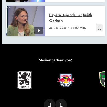
Bayern Agenda mit Judith
Gerlach
bookmark_border
26. Mai 2026
44:57 Min.
Medienpartner von: