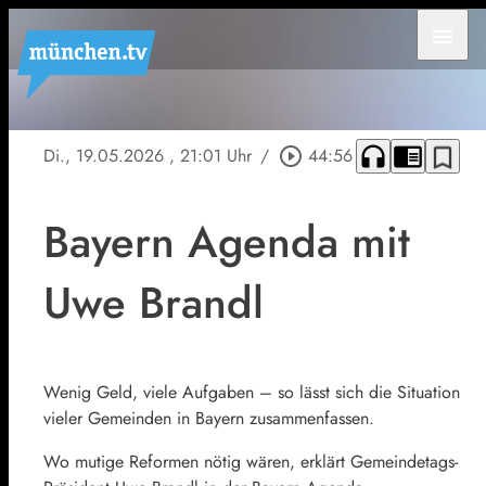
menu
headphones
chrome_reader_mode
bookmark_border
Di., 19.05.2026
, 21:01 Uhr
/
play_circle_outline
44:56
Bayern Agenda mit
Uwe Brandl
Wenig Geld, viele Aufgaben – so lässt sich die Situation
vieler Gemeinden in Bayern zusammenfassen.
Wo mutige Reformen nötig wären, erklärt Gemeindetags-