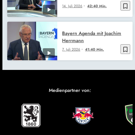
bookmark_border
14. Juli 2026
42:40 Min.
Bayern Agenda mit Joachim
Herrmann
bookmark_border
7. Juli 2026
41:40 Min.
Medienpartner von: