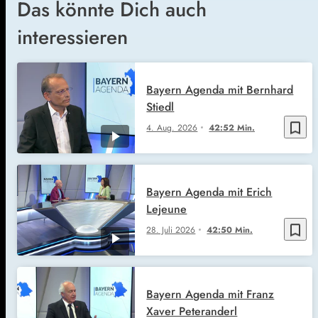
Das könnte Dich auch
interessieren
Bayern Agenda mit Bernhard
Stiedl
bookmark_border
4. Aug. 2026
42:52 Min.
Bayern Agenda mit Erich
Lejeune
bookmark_border
28. Juli 2026
42:50 Min.
Bayern Agenda mit Franz
Xaver Peteranderl