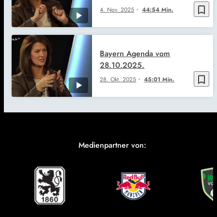
bookmark_border
4. Nov. 2025
44:54 Min.
Bayern Agenda vom
28.10.2025.
bookmark_border
28. Okt. 2025
45:01 Min.
Medienpartner von: