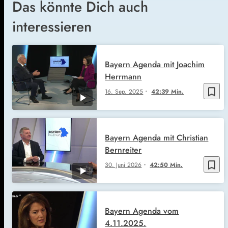
Das könnte Dich auch
interessieren
Bayern Agenda mit Joachim
Herrmann
bookmark_border
16. Sep. 2025
42:39 Min.
Bayern Agenda mit Christian
Bernreiter
bookmark_border
30. Juni 2026
42:50 Min.
Bayern Agenda vom
4.11.2025.