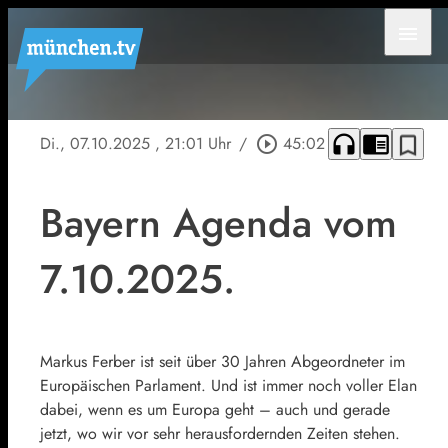
menu
headphones
chrome_reader_mode
bookmark_border
Di., 07.10.2025
, 21:01 Uhr
/
play_circle_outline
45:02
Bayern Agenda vom
7.10.2025.
Markus Ferber ist seit über 30 Jahren Abgeordneter im
Europäischen Parlament. Und ist immer noch voller Elan
dabei, wenn es um Europa geht – auch und gerade
jetzt, wo wir vor sehr herausfordernden Zeiten stehen.