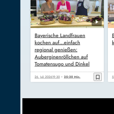
Bayerische Landfrauen
kochen auf...einfach
regional genießen:
Auberginenröllchen auf
Tomatensugo und Dinkel
bookmark_border
26. Juli 2026
19:30
25:20 Min.
5