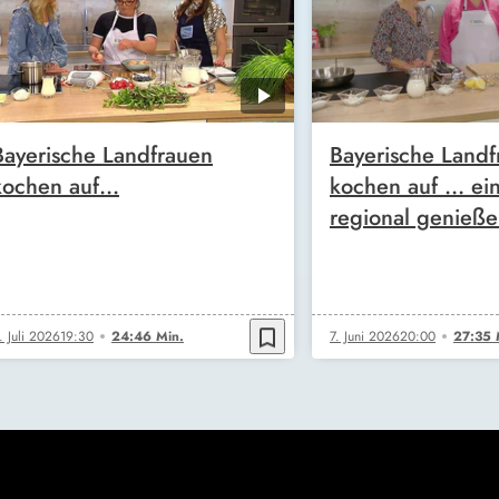
Bayerische Landfrauen
Bayerische Landf
kochen auf...
kochen auf … ei
regional genieße
bookmark_border
. Juli 2026
19:30
24:46 Min.
7. Juni 2026
20:00
27:35 