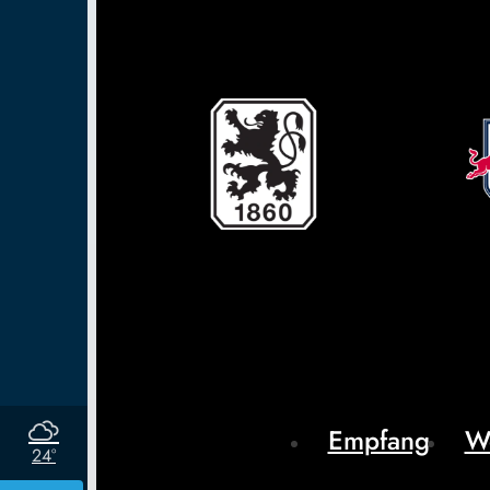
Empfang
W
24°