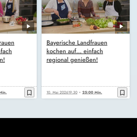
rauen
Bayerische Landfrauen
nfach
kochen auf… einfach
n!
regional genießen!
bookmark_border
bookmark_border
Min.
10. Mai 2026
19:30
25:00 Min.