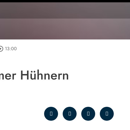
cle_outline
13:00
imer Hühnern