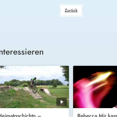
Zurück
nteressieren
Heimatgschichtn –
Rebecca Mir kass