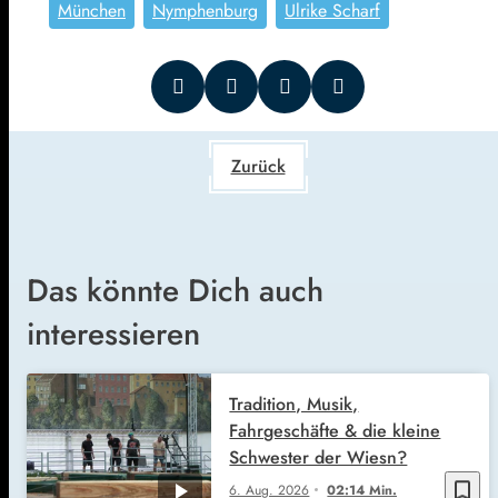
München
Nymphenburg
Ulrike Scharf
Zurück
Das könnte Dich auch
interessieren
Tradition, Musik,
Fahrgeschäfte & die kleine
Schwester der Wiesn?
bookmark_border
6. Aug. 2026
02:14 Min.