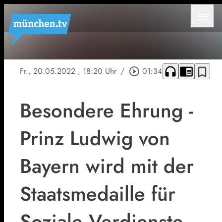
menu
headphones
chrome_reader_mode
bookmark_border
Fr., 20.05.2022
, 18:20 Uhr
/
play_circle_outline
01:34
Besondere Ehrung -
Prinz Ludwig von
Bayern wird mit der
Staatsmedaille für
Soziale Verdienste