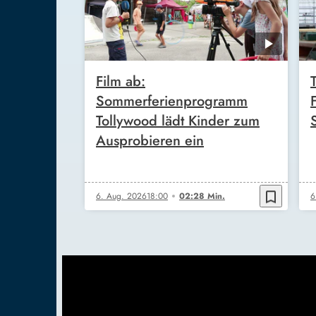
Film ab:
Sommerferienprogramm
Tollywood lädt Kinder zum
Ausprobieren ein
bookmark_border
6. Aug. 2026
18:00
02:28 Min.
6