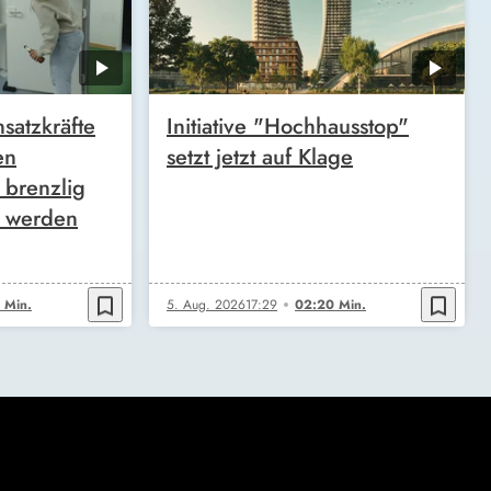
satzkräfte
Initiative "Hochhausstop"
en
setzt jetzt auf Klage
 brenzlig
g werden
bookmark_border
bookmark_border
 Min.
5. Aug. 2026
17:29
02:20 Min.