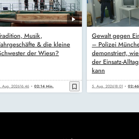
Tradition, Musik,
Gewalt gegen Ein
Fahrgeschäfte & die kleine
– Polizei Münch
Schwester der Wiesn?
demonstriert, wie
der Einsatz-Allta
kann
bookmark_border
. Aug. 2026
16:46
02:14 Min.
5. Aug. 2026
18:01
02:46