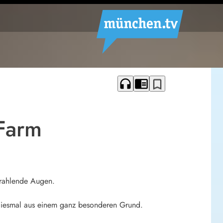
headphones
chrome_reader_mode
bookmark_border
 Farm
trahlende Augen.
diesmal aus einem ganz besonderen Grund.