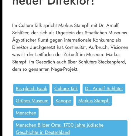
neuer Direktor!
Im Culture Talk spricht Markus Stampfl mit Dr. Arnulf
Schlüter, der sich als Urgestein des Staatlichen Museums
Ägyptischer Kunst gegen internationale Konkurenz als
Direktor durchgesetzt hat.Kontinuität, Aufbruch, Visionen
was ist der Leitfaden der Zukunft im Museum. Markus
Stampfl im Gespräch auch über Schlüters Steckenpferd,
dem so genannten Naga-Projekt.
Bis gleich Isaak
Culture Talk
Dr. Arnulf Schlüter
Grünes Museum
Kanope
Markus Stampfl
Menschen
Menschen Bilder Orte: 1700 Jahre jüdische
Geschichte in Deutschland