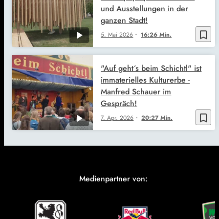
und Ausstellungen in der
ganzen Stadt!
bookmark_border
5. Mai 2026
16:26 Min.
"Auf geht´s beim Schichtl" ist
immaterielles Kulturerbe -
Manfred Schauer im
Gespräch!
bookmark_border
7. Apr. 2026
20:27 Min.
Medienpartner von: