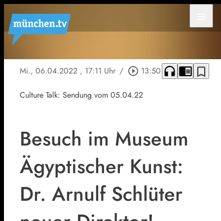
menu
headphones
chrome_reader_mode
bookmark_border
Mi., 06.04.2022
, 17:11 Uhr
/
play_circle_outline
13:50
Culture Talk: Sendung vom 05.04.22
Besuch im Museum
Ägyptischer Kunst:
Dr. Arnulf Schlüter