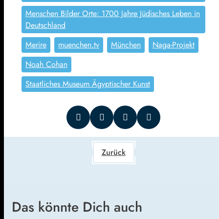
Menschen Bilder Orte: 1700 Jahre Jüdisches Leben in
Deutschland
Merire
muenchen.tv
München
Naga-Projekt
Noah Cohan
Staatliches Museum Ägyptischer Kunst
Zurück
Das könnte Dich auch