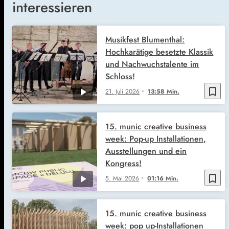
interessieren
Musikfest Blumenthal:
Hochkarätige besetzte Klassik
und Nachwuchstalente im
Schloss!
bookmark_border
21. Juli 2026
13:58 Min.
15. munic creative business
week: Pop-up Installationen,
Ausstellungen und ein
Kongress!
bookmark_border
5. Mai 2026
01:16 Min.
15. munic creative business
week: pop up-Installationen