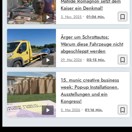
Matilde Romagnoli setzt dem
Kaiser ein Denkmal!
bookmark_border
3. Nov. 2025
01:06 Min.
Ärger um Schrottautos:
Warum diese Fahrzeuge nicht
abgeschleppt werden
bookmark_border
29. Mai 2026
02:15 Min.
15. munic creative business
week: Pop-up Installationen,
Ausstellungen und ein
Kongress!
bookmark_border
5. Mai 2026
01:16 Min.