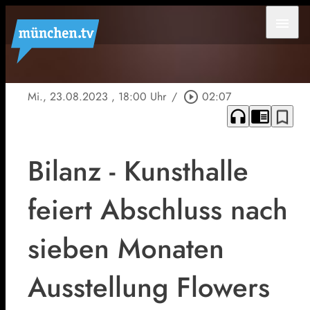
menu
Mi., 23.08.2023
, 18:00 Uhr
/
play_circle_outline
02:07
headphones
chrome_reader_mode
bookmark_border
Bilanz - Kunsthalle
feiert Abschluss nach
sieben Monaten
Ausstellung Flowers