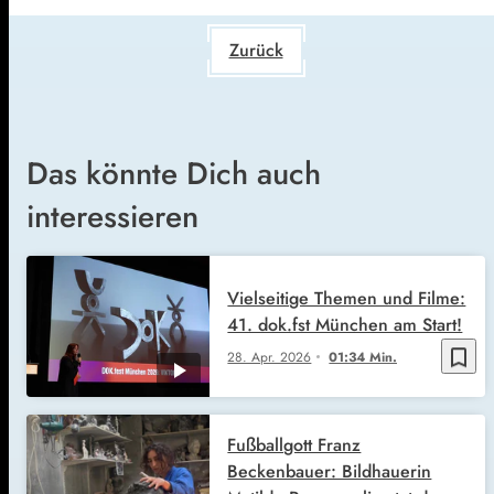
Zurück
Das könnte Dich auch
interessieren
Vielseitige Themen und Filme:
41. dok.fst München am Start!
bookmark_border
28. Apr. 2026
01:34 Min.
Fußballgott Franz
Beckenbauer: Bildhauerin