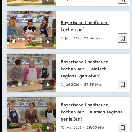
Bayerische Landfrauen
kochen auf...
bookmark_border
5. Juli 2026
24:46 Min.
Bayerische Landfrauen
kochen auf … einfach
regional genießen!
bookmark_border
7. Juni 2026
27:35 Min.
Bayerische Landfrauen
kochen auf… einfach regional
genießen!
bookmark_border
10. Mai 2026
25:00 Min.