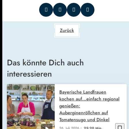
Zurück
Das könnte Dich auch
interessieren
Bayerische Landfrauen
kochen auf...einfach regional
genießen:
Auberginenröllchen auf
Tomatensugo und Dinkel
bookmark_border
26. Juli 2026
25:20 Min.