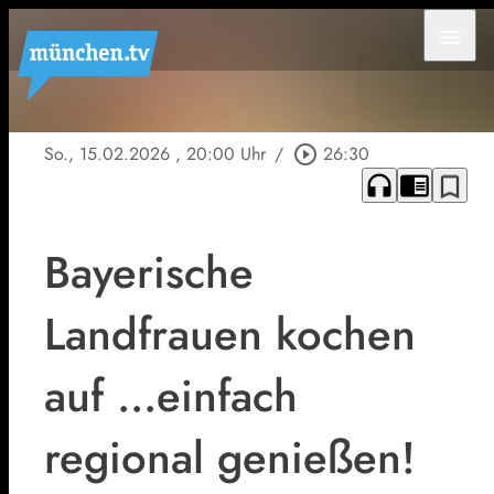
menu
So., 15.02.2026
, 20:00 Uhr
/
play_circle_outline
26:30
headphones
chrome_reader_mode
bookmark_border
Bayerische
Landfrauen kochen
auf ...einfach
regional genießen!