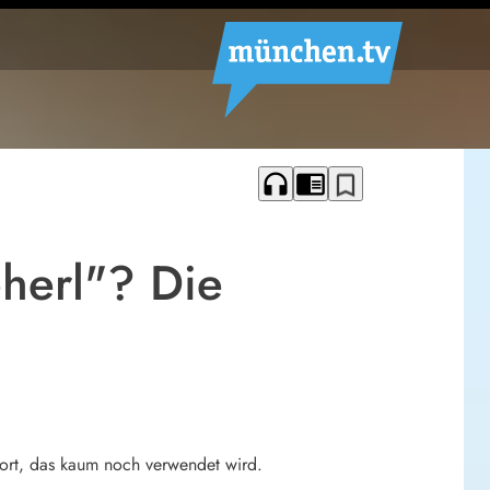
headphones
chrome_reader_mode
bookmark_border
herl"? Die
 Wort, das kaum noch verwendet wird.