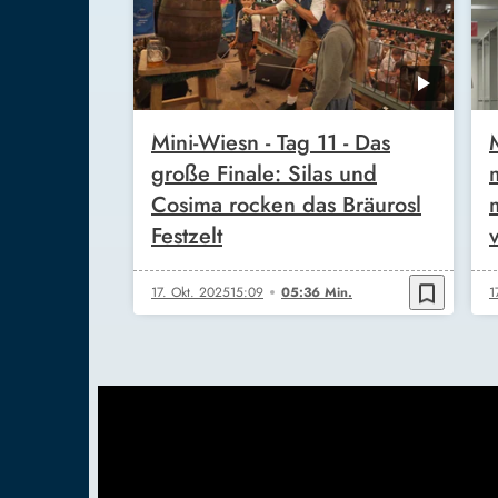
Mini-Wiesn - Tag 11 - Das
große Finale: Silas und
Cosima rocken das Bräurosl
Festzelt
bookmark_border
17. Okt. 2025
15:09
05:36 Min.
1