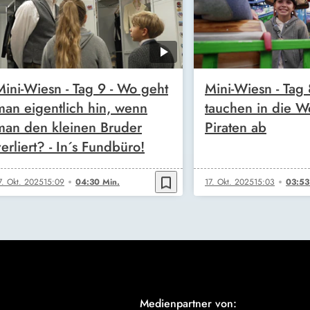
Mini-Wiesn - Tag 9 - Wo geht
Mini-Wiesn - Tag 
man eigentlich hin, wenn
tauchen in die W
man den kleinen Bruder
Piraten ab
verliert? - In´s Fundbüro!
bookmark_border
7. Okt. 2025
15:09
04:30 Min.
17. Okt. 2025
15:03
03:53
Medienpartner von: