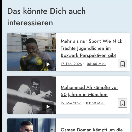
Das könnte Dich auch
interessieren
Mehr als nur Sport: Wie Nick
Trachte Jugendlichen im
Boxwerk Perspektiven gibt
bookmark_border
17. Feb. 2026
06:46 Min.
Muhammad Ali kämpfte vor
50 Jahren in München
bookmark_border
19. Mai 2026
01:59 Min.
Osman Doman kämpft um die