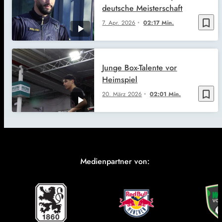
deutsche Meisterschaft
bookmark_border
7. Apr. 2026
02:17 Min.
Junge Box-Talente vor
Heimspiel
bookmark_border
20. März 2026
02:01 Min.
Medienpartner von: