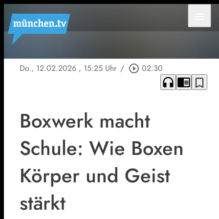
menu
Do., 12.02.2026
, 15:25 Uhr
/
play_circle_outline
02:30
headphones
chrome_reader_mode
bookmark_border
Boxwerk macht
Schule: Wie Boxen
Körper und Geist
stärkt