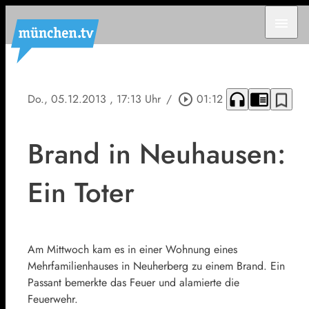
menu
headphones
chrome_reader_mode
bookmark_border
Do., 05.12.2013
, 17:13 Uhr
/
play_circle_outline
01:12
Brand in Neuhausen:
Ein Toter
Am Mittwoch kam es in einer Wohnung eines
Mehrfamilienhauses in Neuherberg zu einem Brand. Ein
Passant bemerkte das Feuer und alamierte die
Feuerwehr.