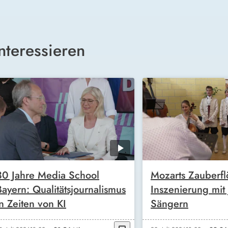
nteressieren
30 Jahre Media School
Mozarts Zauberfl
Bayern: Qualitätsjournalismus
Inszenierung mit
in Zeiten von KI
Sängern