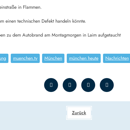
einstraße in Flammen.
r um einen technischen Defekt handeln könnte.
eiben zu dem Autobrand am Montagmorgen in Laim aufgetaucht
tung
muenchen.tv
München
münchen heute
Nachrichten
Zurück