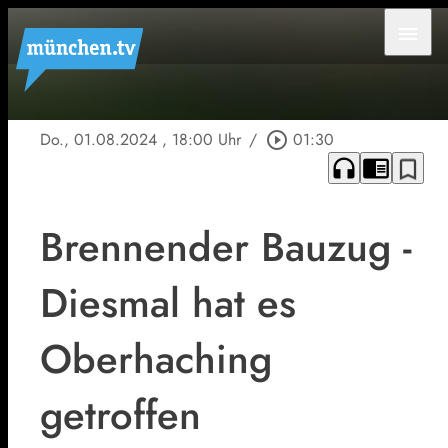
menu
Do., 01.08.2024
, 18:00 Uhr
/
play_circle_outline
01:30
headphones
chrome_reader_mode
bookmark_border
Brennender Bauzug -
Diesmal hat es
Oberhaching
getroffen