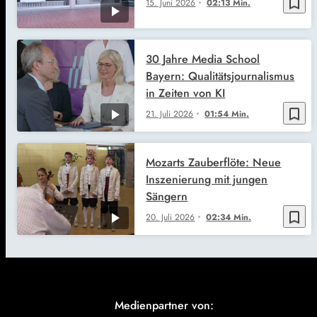
bookmark_border
15. Juni 2026
02:13 Min.
30 Jahre Media School
Bayern: Qualitätsjournalismus
in Zeiten von KI
bookmark_border
21. Juli 2026
01:54 Min.
Mozarts Zauberflöte: Neue
Inszenierung mit jungen
Sängern
bookmark_border
20. Juli 2026
02:34 Min.
Medienpartner von: