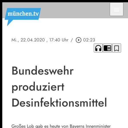
menu
Mi., 22.04.2020
, 17:40 Uhr
/
play_circle_outline
02:23
headphones
chrome_reader_mode
bookmark_border
Bundeswehr
produziert
Desinfektionsmittel
Großes Lob gab es heute von Bayerns Innenminister