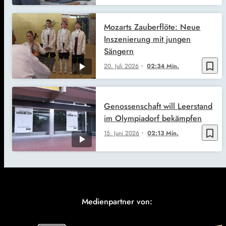
Mozarts Zauberflöte: Neue
Inszenierung mit jungen
Sängern
bookmark_border
20. Juli 2026
02:34 Min.
Genossenschaft will Leerstand
im Olympiadorf bekämpfen
bookmark_border
15. Juni 2026
02:13 Min.
Medienpartner von: