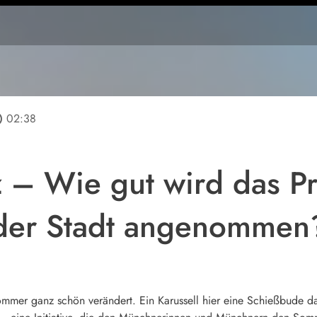
line
02:38
z – Wie gut wird das 
der Stadt angenommen
ommer ganz schön verändert. Ein Karussell hier eine Schießbude d