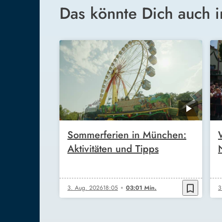
Das könnte Dich auch i
Sommerferien in München:
Aktivitäten und Tipps
bookmark_border
3. Aug. 2026
18:05
03:01 Min.
3