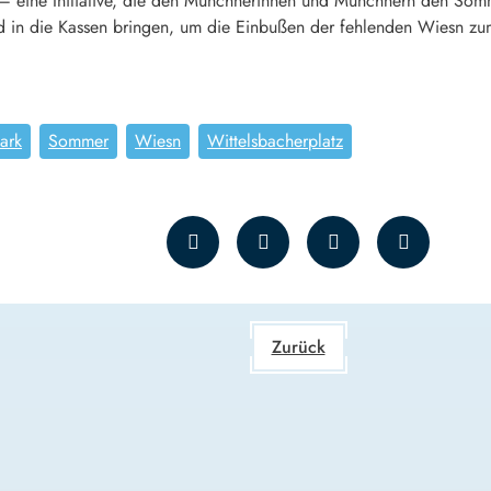
 – eine Initiative, die den Münchnerinnen und Münchnern den Somm
eld in die Kassen bringen, um die Einbußen der fehlenden Wiesn zu
ark
Sommer
Wiesn
Wittelsbacherplatz
Zurück