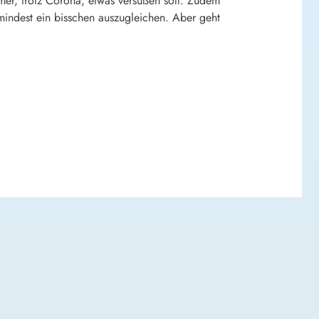
er, trotz Corona, etwas versüßen soll. Zudem
mindest ein bisschen auszugleichen. Aber geht