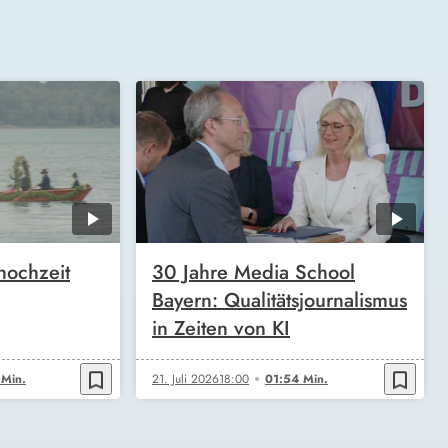
hochzeit
30 Jahre Media School
Bayern: Qualitätsjournalismus
in Zeiten von KI
bookmark_border
bookmark_border
Min.
21. Juli 2026
18:00
01:54 Min.