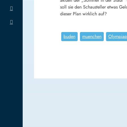
aktuell der „Sommer in der Stadt“
soll sie den Schausteller etwas G
dieser Plan wirklich auf?
buden
muenchen
Olympiap