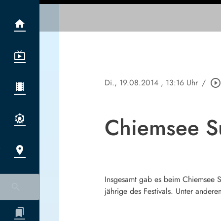
Di., 19.08.2014
, 13:16 Uhr
/
play_circle_outlin
Chiemsee 
Insgesamt gab es beim Chiemsee Su
jährige des Festivals. Unter ande