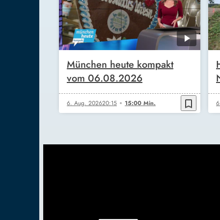
München heute kompakt
vom 06.08.2026
bookmark_border
6. Aug. 2026
20:15
15:00 Min.
6