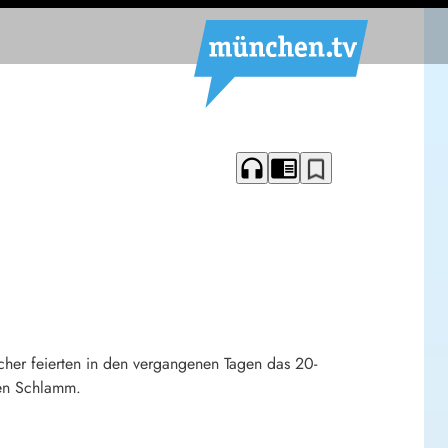
headphones
chrome_reader_mode
bookmark_border
her feierten in den vergangenen Tagen das 20-
den Schlamm.