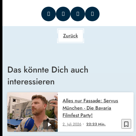
Zurück
Das könnte Dich auch
interessieren
Alles nur Fassade: Servus
München - Die Bavaria
Filmfest Party!
bookmark_border
2. Juli 2026
22:23 Min.