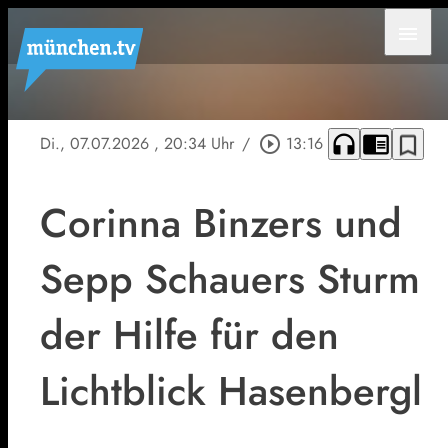
menu
headphones
chrome_reader_mode
bookmark_border
Di., 07.07.2026
, 20:34 Uhr
/
play_circle_outline
13:16
Corinna Binzers und
Sepp Schauers Sturm
der Hilfe für den
Lichtblick Hasenbergl