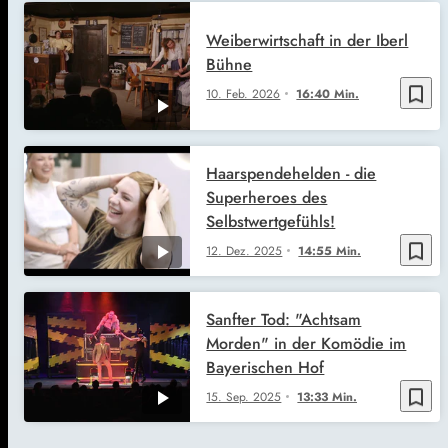
Weiberwirtschaft in der Iberl
Bühne
bookmark_border
10. Feb. 2026
16:40 Min.
Haarspendehelden - die
Superheroes des
Selbstwertgefühls!
bookmark_border
12. Dez. 2025
14:55 Min.
Sanfter Tod: "Achtsam
Morden" in der Komödie im
Bayerischen Hof
bookmark_border
15. Sep. 2025
13:33 Min.