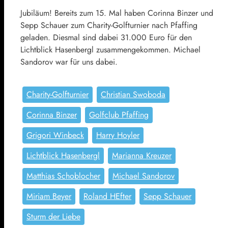
Jubiläum! Bereits zum 15. Mal haben Corinna Binzer und
Sepp Schauer zum Charity-Golfturnier nach Pfaffing
geladen. Diesmal sind dabei 31.000 Euro für den
Lichtblick Hasenbergl zusammengekommen. Michael
Sandorov war für uns dabei.
Charity-Golfturnier
Christian Swoboda
Corinna Binzer
Golfclub Pfaffing
Grigori Winbeck
Harry Hoyler
Lichtblick Hasenbergl
Marianna Kreuzer
Matthias Schoblocher
Michael Sandorov
Miriam Beyer
Roland HEfter
Sepp Schauer
Sturm der Liebe