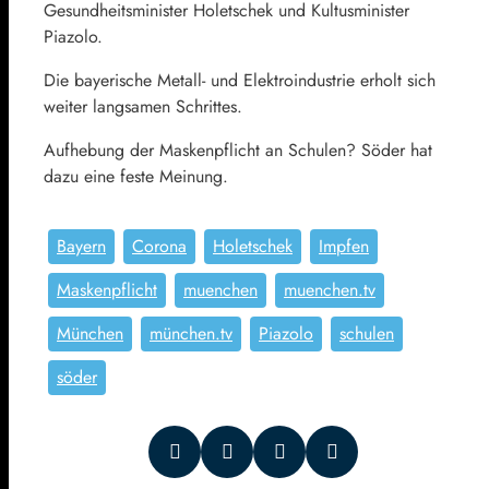
Gesundheitsminister Holetschek und Kultusminister
Piazolo.
Die bayerische Metall- und Elektroindustrie erholt sich
weiter langsamen Schrittes.
Aufhebung der Maskenpflicht an Schulen? Söder hat
dazu eine feste Meinung.
Bayern
Corona
Holetschek
Impfen
Maskenpflicht
muenchen
muenchen.tv
München
münchen.tv
Piazolo
schulen
söder