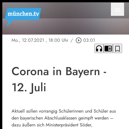
menu
Mo., 12.07.2021
, 18:00 Uhr
/
play_circle_outline
03:01
headphones
chrome_reader_mode
bookmark_border
Corona in Bayern -
12. Juli
Aktuell sollen vorrangig Schülerinnen und Schüler aus
den bayerischen Abschlussklassen geimpft werden –
dazu äußern sich Ministerpräsident Söder,