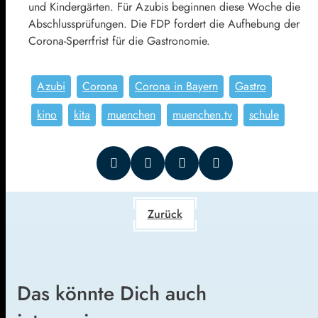
und Kindergärten. Für Azubis beginnen diese Woche die
Abschlussprüfungen. Die FDP fordert die Aufhebung der
Corona-Sperrfrist für die Gastronomie.
Azubi
Corona
Corona in Bayern
Gastro
kino
kita
muenchen
muenchen.tv
schule
Zurück
Das könnte Dich auch