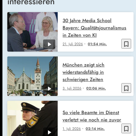
interessieren
30 Jahre Media School
Bayern: Qualitätsjournalismus
in Zeiten von KI
bookmark_border
21. Juli 2026
01:54 Min.
München zeigt sich
widerstandsfähig in
schwierigen Zeiten
bookmark_border
3. Juli 2026
02:06 Min.
So viele Beamte im Dienst
verletzt wie noch nie zuvor
bookmark_border
1. Juli 2026
02:14 Min.