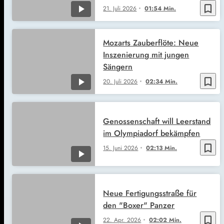
bookmark_border
21. Juli 2026
01:54 Min.
Mozarts Zauberflöte: Neue
Inszenierung mit jungen
Sängern
bookmark_border
20. Juli 2026
02:34 Min.
Genossenschaft will Leerstand
im Olympiadorf bekämpfen
bookmark_border
15. Juni 2026
02:13 Min.
Neue Fertigungsstraße für
den "Boxer" Panzer
bookmark_border
22. Apr. 2026
02:02 Min.