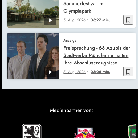
Sommerfestival im
Olympiapark
bookmark_border
5. Aug. 2026
03:27 Min.
Anzeige
Freisprechung - 68 Azubis der
Stadtwerke München erhalten
ihre Abschlusszeugnisse
bookmark_border
5. Aug. 2026
03:06 Min.
Medienpartner von: