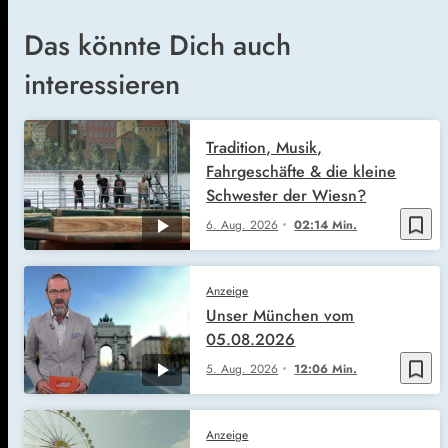
Das könnte Dich auch
interessieren
Tradition, Musik,
Fahrgeschäfte & die kleine
Schwester der Wiesn?
bookmark_border
6. Aug. 2026
02:14 Min.
Anzeige
Unser München vom
05.08.2026
bookmark_border
5. Aug. 2026
12:06 Min.
Anzeige