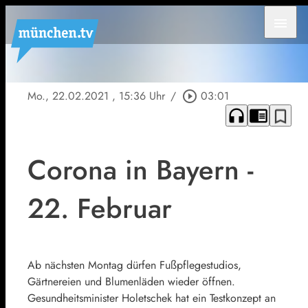
menu
Mo., 22.02.2021
, 15:36 Uhr
/
play_circle_outline
03:01
headphones
chrome_reader_mode
bookmark_border
Corona in Bayern -
22. Februar
Ab nächsten Montag dürfen Fußpflegestudios,
Gärtnereien und Blumenläden wieder öffnen.
Gesundheitsminister Holetschek hat ein Testkonzept an