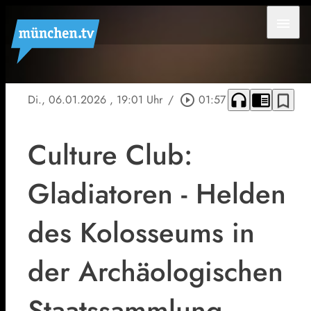
menu
headphones
chrome_reader_mode
bookmark_border
Di., 06.01.2026
, 19:01 Uhr
/
play_circle_outline
01:57
Culture Club:
Gladiatoren - Helden
des Kolosseums in
der Archäologischen
Staatssammlung