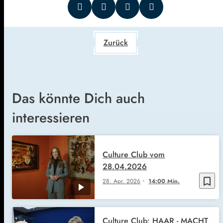
Zurück
Das könnte Dich auch
interessieren
Culture Club vom
28.04.2026
bookmark_border
28. Apr. 2026
14:00 Min.
Culture Club: HAAR - MACHT