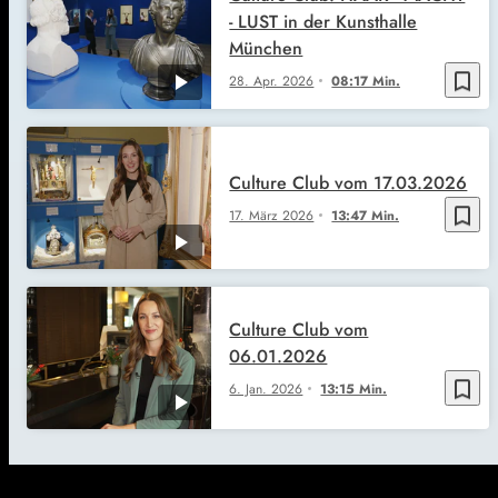
- LUST in der Kunsthalle
München
bookmark_border
28. Apr. 2026
08:17 Min.
Culture Club vom 17.03.2026
bookmark_border
17. März 2026
13:47 Min.
Culture Club vom
06.01.2026
bookmark_border
6. Jan. 2026
13:15 Min.