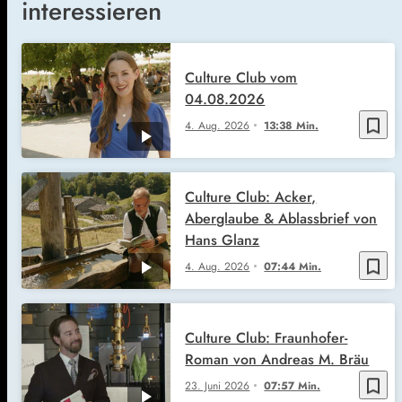
interessieren
Culture Club vom
04.08.2026
bookmark_border
4. Aug. 2026
13:38 Min.
Culture Club: Acker,
Aberglaube & Ablassbrief von
Hans Glanz
bookmark_border
4. Aug. 2026
07:44 Min.
Culture Club: Fraunhofer-
Roman von Andreas M. Bräu
bookmark_border
23. Juni 2026
07:57 Min.