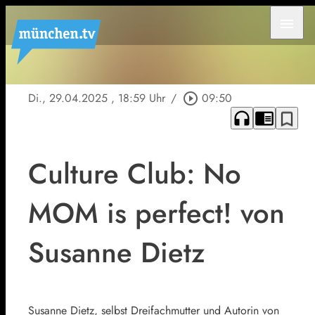
menu
Di., 29.04.2025
, 18:59 Uhr
/
play_circle_outline
09:50
headphones
chrome_reader_mode
bookmark_border
Culture Club: No
MOM is perfect! von
Susanne Dietz
Susanne Dietz, selbst Dreifachmutter und Autorin von