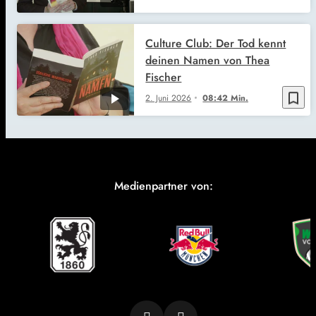
Culture Club: Der Tod kennt
deinen Namen von Thea
Fischer
bookmark_border
2. Juni 2026
08:42 Min.
Medienpartner von: