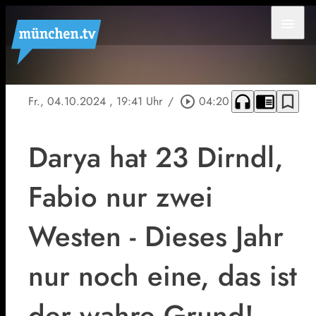
menu
headphones
chrome_reader_mode
bookmark_border
Fr., 04.10.2024
, 19:41 Uhr
/
play_circle_outline
04:20
Darya hat 23 Dirndl,
Fabio nur zwei
Westen - Dieses Jahr
nur noch eine, das ist
der wahre Grund!