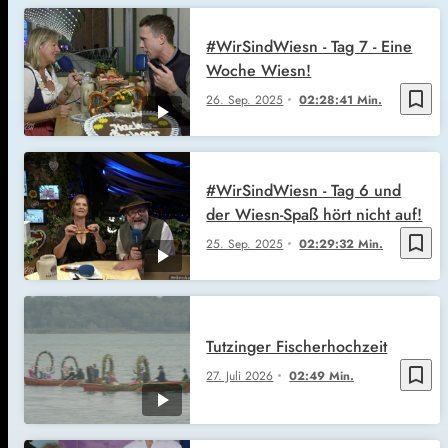
#WirSindWiesn - Tag 7 - Eine
Woche Wiesn!
bookmark_border
26. Sep. 2025
02:28:41 Min.
#WirSindWiesn - Tag 6 und
der Wiesn-Spaß hört nicht auf!
bookmark_border
25. Sep. 2025
02:29:32 Min.
Tutzinger Fischerhochzeit
bookmark_border
27. Juli 2026
02:49 Min.