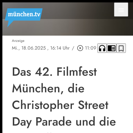
menu
Anzeige
headphones
chrome_reader_mode
bookmark_border
Mi., 18.06.2025
, 16:14 Uhr
/
play_circle_outline
11:09
Das 42. Filmfest
München, die
Christopher Street
Day Parade und die