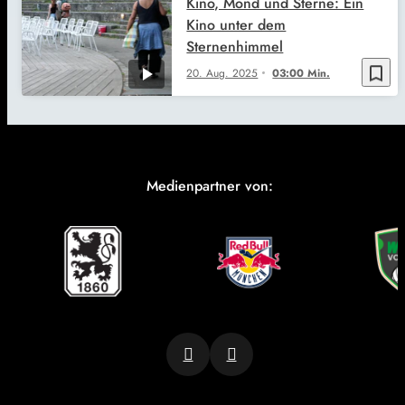
Kino, Mond und Sterne: Ein
Kino unter dem
Sternenhimmel
bookmark_border
20. Aug. 2025
03:00 Min.
Medienpartner von: