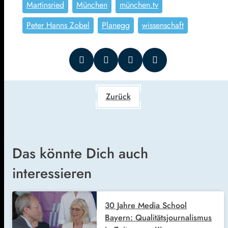
Martinsried
München
münchen.tv
Peter Hanns Zobel
Planegg
wissenschaft
Zurück
Das könnte Dich auch
interessieren
30 Jahre Media School
Bayern: Qualitätsjournalismus