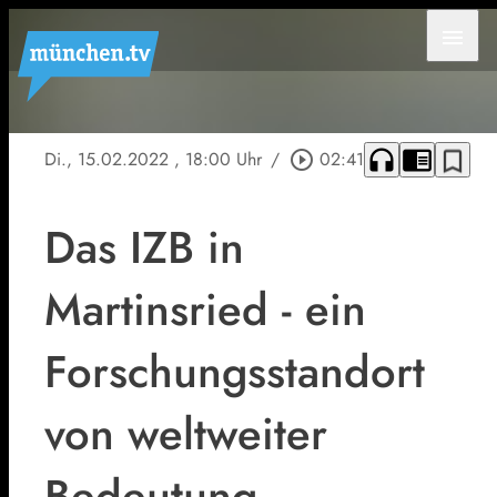
menu
headphones
chrome_reader_mode
bookmark_border
Di., 15.02.2022
, 18:00 Uhr
/
play_circle_outline
02:41
Das IZB in
Martinsried - ein
Forschungsstandort
von weltweiter
Bedeutung