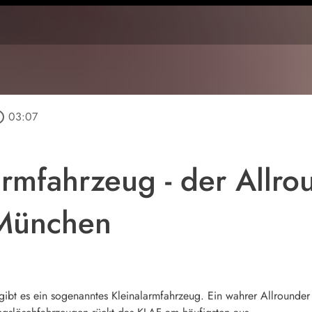
outline
03:07
armfahrzeug - der Allro
München
ibt es ein sogenanntes Kleinalarmfahrzeug. Ein wahrer Allrounde