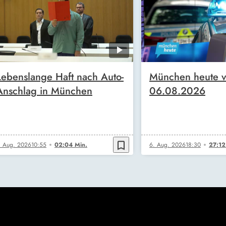
Lebenslange Haft nach Auto-
München heute 
Anschlag in München
06.08.2026
bookmark_border
. Aug. 2026
10:55
02:04 Min.
6. Aug. 2026
18:30
27:12