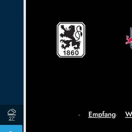
Empfang
W
27°