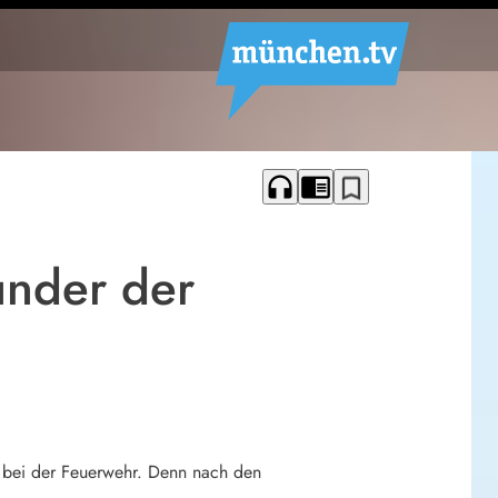
headphones
chrome_reader_mode
bookmark_border
under der
r bei der Feuerwehr. Denn nach den