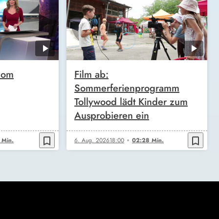
vom
Film ab:
Sommerferienprogramm
Tollywood lädt Kinder zum
Ausprobieren ein
bookmark_border
bookmark_border
 Min.
6. Aug. 2026
18:00
02:28 Min.