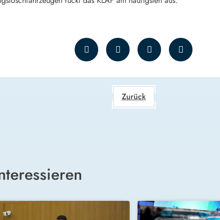
ngslöschfahrzeugen rückt das KLAF am häufigsten aus.
Zurück
nteressieren