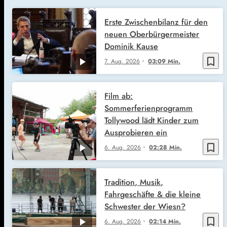
Erste Zwischenbilanz für den
neuen Oberbürgermeister
Dominik Kause
bookmark_border
7. Aug. 2026
03:09 Min.
Film ab:
Sommerferienprogramm
Tollywood lädt Kinder zum
Ausprobieren ein
bookmark_border
6. Aug. 2026
02:28 Min.
Tradition, Musik,
Fahrgeschäfte & die kleine
Schwester der Wiesn?
bookmark_border
6. Aug. 2026
02:14 Min.