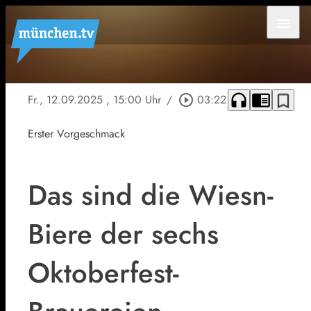
menu
headphones
chrome_reader_mode
bookmark_border
Fr., 12.09.2025
, 15:00 Uhr
/
play_circle_outline
03:22
Erster Vorgeschmack
Das sind die Wiesn-
Biere der sechs
Oktoberfest-