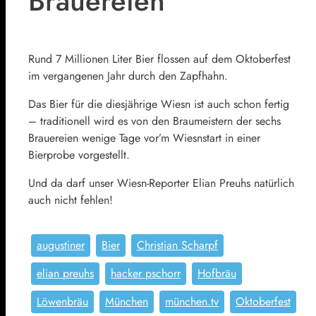
Brauereien
Rund 7 Millionen Liter Bier flossen auf dem Oktoberfest
im vergangenen Jahr durch den Zapfhahn.
Das Bier für die diesjährige Wiesn ist auch schon fertig
– traditionell wird es von den Braumeistern der sechs
Brauereien wenige Tage vor’m Wiesnstart in einer
Bierprobe vorgestellt.
Und da darf unser Wiesn-Reporter Elian Preuhs natürlich
auch nicht fehlen!
augustiner
Bier
Christian Scharpf
elian preuhs
hacker pschorr
Hofbräu
Löwenbräu
München
münchen.tv
Oktoberfest