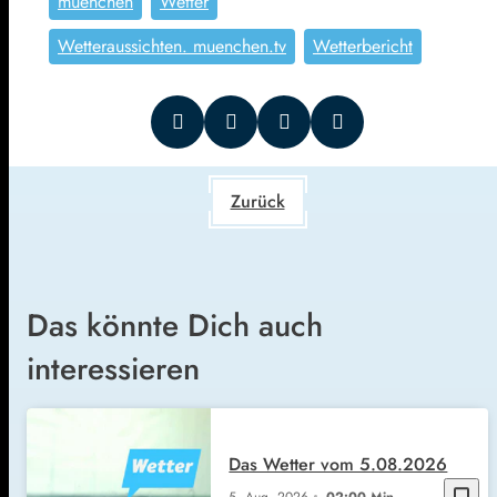
muenchen
Wetter
Wetteraussichten. muenchen.tv
Wetterbericht
Zurück
Das könnte Dich auch
interessieren
Das Wetter vom 5.08.2026
bookmark_border
5. Aug. 2026
02:00 Min.