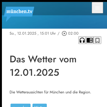
menu
So., 12.01.2025
, 15:01 Uhr
/
play_circle_outline
02:00
headphones
chrome_reader_mode
bookmark_border
Das Wetter vom
12.01.2025
Die Wetteraussichten für München und die Region.