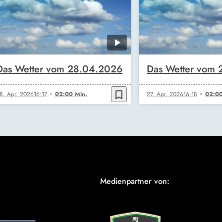
Das Wetter vom 28.04.2026
Das Wetter vom 
bookmark_border
8. Apr. 2026
16:17
02:00 Min.
27. Apr. 2026
16:18
02:00
Medienpartner von: