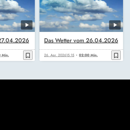
27.04.2026
Das Wetter vom 26.04.2026
bookmark_border
bookmark_border
 Min.
26. Apr. 2026
15:15
02:00 Min.