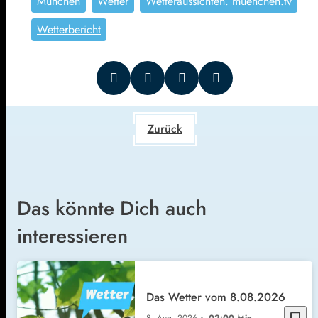
München
Wetter
Wetteraussichten. muenchen.tv
Wetterbericht
Zurück
Das könnte Dich auch
interessieren
Das Wetter vom 8.08.2026
bookmark_border
8. Aug. 2026
02:00 Min.