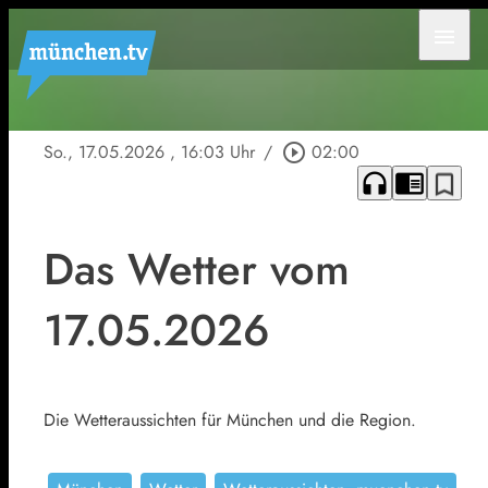
menu
So., 17.05.2026
, 16:03 Uhr
/
play_circle_outline
02:00
headphones
chrome_reader_mode
bookmark_border
Das Wetter vom
17.05.2026
Die Wetteraussichten für München und die Region.