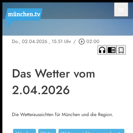
menu
Do., 02.04.2026
, 15:51 Uhr
/
play_circle_outline
02:00
headphones
chrome_reader_mode
bookmark_border
Das Wetter vom
2.04.2026
Die Wetteraussichten für München und die Region.