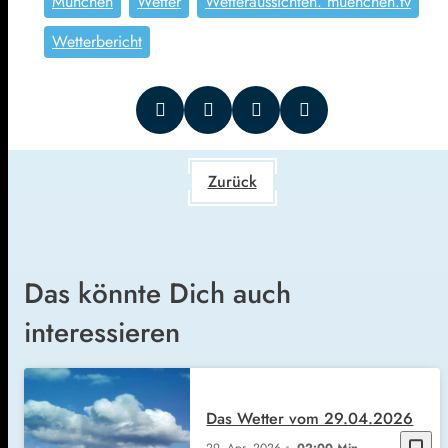
München
Wetter
Wetteraussichten. muenchen.tv
Wetterbericht
Zurück
Das könnte Dich auch
interessieren
Das Wetter vom 29.04.2026
bookmark_border
29. Apr. 2026
02:00 Min.