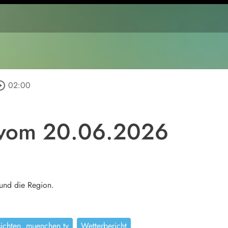
le_outline
02:00
 vom 20.06.2026
und die Region.
sichten. muenchen.tv
Wetterbericht