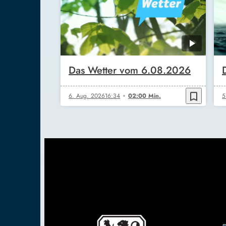
Das Wetter vom 6.08.2026
bookmark_border
6. Aug. 2026
16:34
02:00 Min.
5