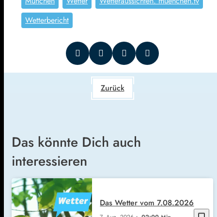
München
Wetter
Wetteraussichten. muenchen.tv
Wetterbericht
Zurück
Das könnte Dich auch
interessieren
Das Wetter vom 7.08.2026
bookmark_border
7. Aug. 2026
02:00 Min.