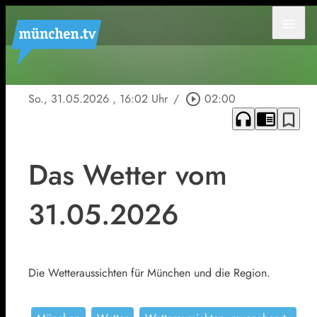
menu
So., 31.05.2026
, 16:02 Uhr
/
play_circle_outline
02:00
headphones
chrome_reader_mode
bookmark_border
Das Wetter vom
31.05.2026
Die Wetteraussichten für München und die Region.