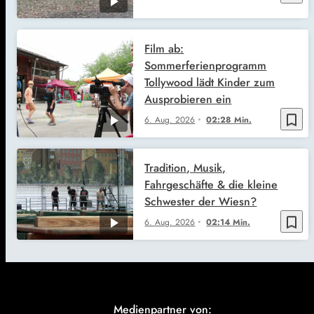
Film ab:
Sommerferienprogramm
Tollywood lädt Kinder zum
Ausprobieren ein
bookmark_border
6. Aug. 2026
02:28 Min.
Tradition, Musik,
Fahrgeschäfte & die kleine
Schwester der Wiesn?
bookmark_border
6. Aug. 2026
02:14 Min.
Medienpartner von: