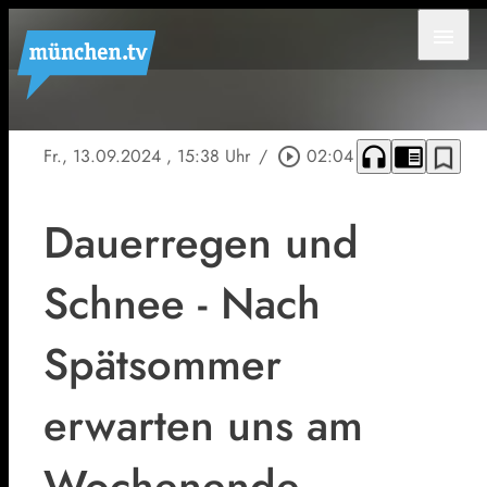
menu
headphones
chrome_reader_mode
bookmark_border
Fr., 13.09.2024
, 15:38 Uhr
/
play_circle_outline
02:04
Dauerregen und
Schnee - Nach
Spätsommer
erwarten uns am
Wochenende