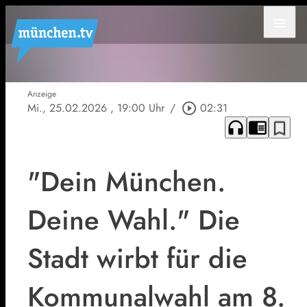
menu
Anzeige
Mi., 25.02.2026
, 19:00 Uhr
/
play_circle_outline
02:31
headphones
chrome_reader_mode
bookmark_border
"Dein München.
Deine Wahl." Die
Stadt wirbt für die
Kommunalwahl am 8.