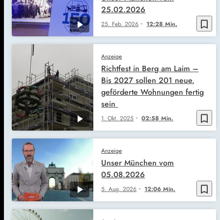
25.02.2026
bookmark_border
25. Feb. 2026
12:28 Min.
Anzeige
Richtfest in Berg am Laim –
Bis 2027 sollen 201 neue,
geförderte Wohnungen fertig
sein
bookmark_border
1. Okt. 2025
02:58 Min.
Anzeige
Unser München vom
05.08.2026
bookmark_border
5. Aug. 2026
12:06 Min.