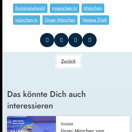
Kommunalwahl
muenchen.tv
München
münchen.tv
Unser München
Verena Dietl
Zurück
Das könnte Dich auch
interessieren
Anzeige
Unser München vom