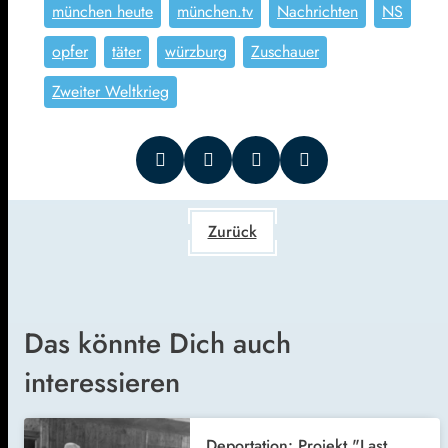
münchen heute
münchen.tv
Nachrichten
NS
opfer
täter
würzburg
Zuschauer
Zweiter Weltkrieg
Zurück
Das könnte Dich auch
interessieren
Deportation: Projekt "Last