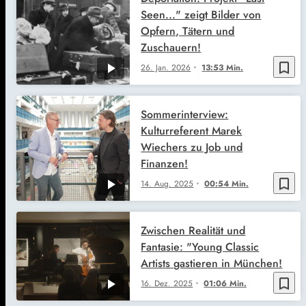
Seen..." zeigt Bilder von
Opfern, Tätern und
Zuschauern!
bookmark_border
26. Jan. 2026
13:53 Min.
Sommerinterview:
Kulturreferent Marek
Wiechers zu Job und
Finanzen!
bookmark_border
14. Aug. 2025
00:54 Min.
Zwischen Realität und
Fantasie: "Young Classic
Artists gastieren in München!
bookmark_border
16. Dez. 2025
01:06 Min.