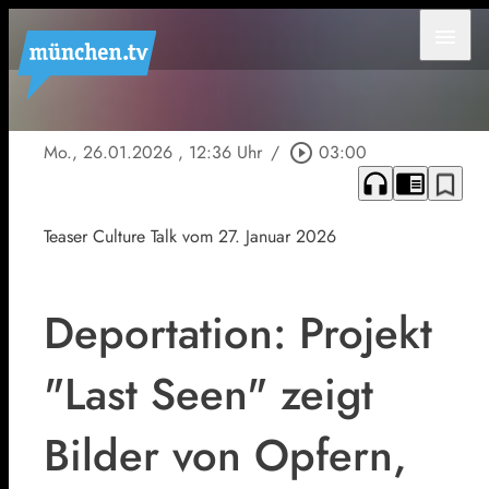
menu
Mo., 26.01.2026
, 12:36 Uhr
/
play_circle_outline
03:00
headphones
chrome_reader_mode
bookmark_border
Teaser Culture Talk vom 27. Januar 2026
Deportation: Projekt
"Last Seen" zeigt
Bilder von Opfern,