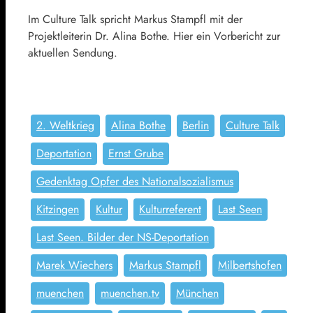
Im Culture Talk spricht Markus Stampfl mit der
Projektleiterin Dr. Alina Bothe. Hier ein Vorbericht zur
aktuellen Sendung.
2. Weltkrieg
Alina Bothe
Berlin
Culture Talk
Deportation
Ernst Grube
Gedenktag Opfer des Nationalsozialismus
Kitzingen
Kultur
Kulturreferent
Last Seen
Last Seen. Bilder der NS-Deportation
Marek Wiechers
Markus Stampfl
Milbertshofen
muenchen
muenchen.tv
München