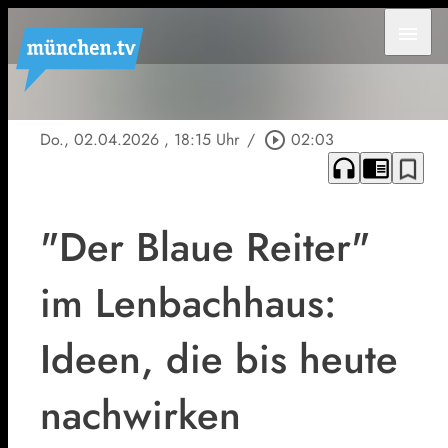
menu
Do., 02.04.2026
, 18:15 Uhr
/
play_circle_outline
02:03
headphones
chrome_reader_mode
bookmark_border
"Der Blaue Reiter"
im Lenbachhaus:
Ideen, die bis heute
nachwirken