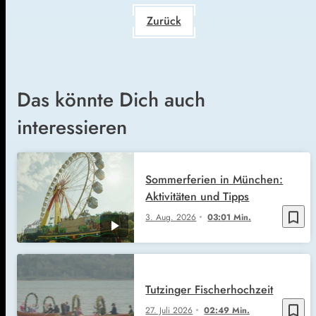
Zurück
Das könnte Dich auch
interessieren
Sommerferien in München:
Aktivitäten und Tipps
bookmark_border
3. Aug. 2026
03:01 Min.
Tutzinger Fischerhochzeit
bookmark_border
27. Juli 2026
02:49 Min.