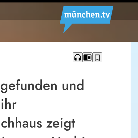
headphones
chrome_reader_mode
bookmark_border
ttgefunden und
ihr
chhaus zeigt