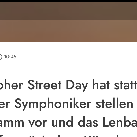
_outline
10:45
pher Street Day hat sta
r Symphoniker stellen 
amm vor und das Lenba