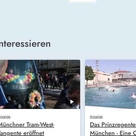
nteressieren
nzeige
Anzeige
Münchner Tram-West-
Das Prinzregente
Tangente eröffnet
München - Eine O